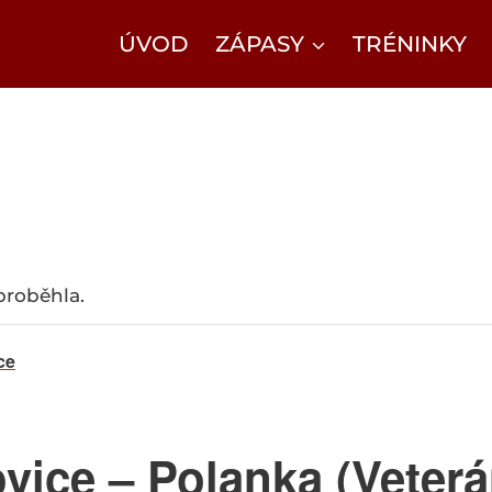
ÚVOD
ZÁPASY
TRÉNINKY
 proběhla.
ce
vice – Polanka (Veterá