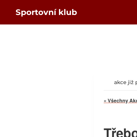
Přeskočit
Sportovní klub
na
obsah
akce již
« Všechny Ak
Třebo