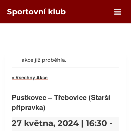
Přeskočit
Sportovní klub
na
obsah
akce již proběhla.
« Všechny Akce
Pustkovec – Třebovice (Starší
přípravka)
27 května, 2024 | 16:30
-